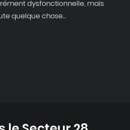
rrément dysfonctionnelle, mais
oute quelque chose…
 le Secteur 28